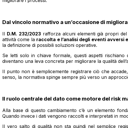
migliorare i processi.
Dal vincolo normativo a un’occasione di miglio
Il
D.M. 232/2023
rafforza alcuni elementi già propri del 
attività come la
raccolta e l’analisi degli eventi avversi 
la definizione di possibili soluzioni operative.
Se letti solo in chiave formale, questi aspetti rischia
diventano una leva concreta per migliorare la qualità dell’
Il punto non è semplicemente registrare ciò che accade, m
senso, la normativa spinge sempre più verso un approccio ba
Il ruolo centrale del dato come motore del risk
Alla base di questo cambiamento c’è un elemento fondame
Quando invece i dati vengono raccolti e interpretati in mo
Il vero salto di qualità non sta quindi nel semplice reg