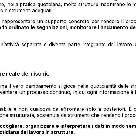
nella pratica quotidiana, molte strutture incontrano le maggi
do e strumenti adeguati.
può rappresentare un supporto concreto per rendere il proc
odo ordinato le segnalazioni, monitorare l’andamento deg
attività separata e diventa parte integrante del lavoro d
e reale del rischio
il vero cambiamento si gioca nella quotidianità delle stru
 diventare un processo continuo, in cui ogni informazione è 
nabile e non qualcosa da affrontare solo a posteriori. È
ne strutturata, sostenuta da strumenti che rendano i processi
raccogliere, organizzare e interpretare i dati in modo s
tidiana del lavoro in struttura.