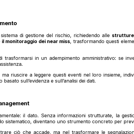
ramento
sistema di gestione del rischio, richiedendo alle
strutture
e il monitoraggio dei near miss
, trasformando questi element
no di trasformarsi in un adempimento amministrativo: se i
assistenza.
a riuscire a leggere questi eventi nel loro insieme, individ
sato sull’evidenza e sull’analisi dei dati.
 management
ntale: il dato. Senza informazioni strutturate, la gesti
do sistematico, diventano uno strumento concreto per prevenir
istrare ciò che accade, ma nel trasformare le segnalazion